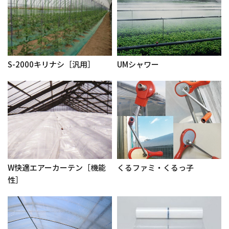
S-2000キリナシ［汎用］
UMシャワー
W快適エアーカーテン［機能
くるファミ・くるっ子
性］