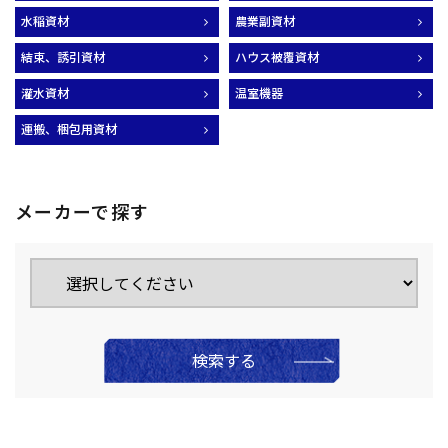
水稲資材
農業副資材
結束、誘引資材
ハウス被覆資材
灌水資材
温室機器
運搬、梱包用資材
メーカーで探す
検索する