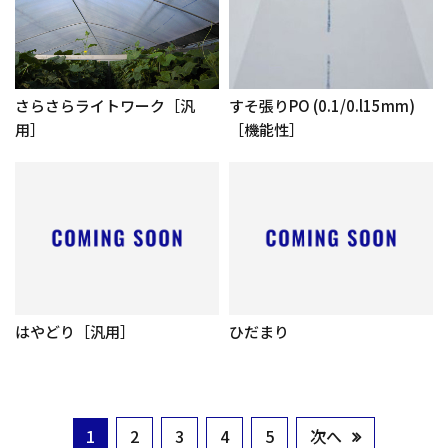
さらさらライトワーク［汎
すそ張りPO (0.1/0.l15mm)
用］
［機能性］
はやどり［汎用］
ひだまり
次へ
1
2
3
4
5