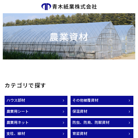
農業資材
カテゴリで探す
ハウス部材
その他被覆資材
農業用シート
保温資材
農業用ネット
防虫、防鳥、防獣資材
支柱、線材
育苗資材