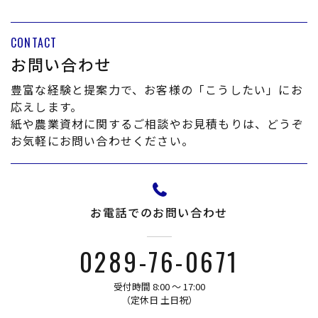
成または蓄積された情報であって、本ポリシーに基
づき当社が収集するものを意味するものとします。
CONTACT
本サービスにおいて当社が収集する利用者情報は、
お問い合わせ
その収集方法に応じて、以下のようなものとなりま
す。
豊富な経験と提案力で、お客様の「こうしたい」にお
応えします。
(1) ユーザーからご提供いただく情報
紙や農業資材に関するご相談やお見積もりは、どうぞ
​​​​​​​本サービスを利用するために、または本サービスの
お気軽にお問い合わせください。
利用を通じてユーザーからご提供いただく情報は以
下のとおりです。
・氏名、生年月日、性別、職業等プロフィールに関
お電話でのお問い合わせ
する情報
・メールアドレス、電話番号、住所等連絡先に関す
0289-76-0671
る情報
・入力フォームその他当社が定める方法を通じてユ
受付時間 8:00 〜 17:00
ーザーが入力または送信する情報
​​​​​​​（定休日 土日祝）