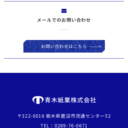
(2) ユーザーが本サービスの利用において、他のサービ
スと連携を許可することにより、当該他のサービス
からご提供いただく情報
メールでのお問い合わせ
​​​​​​​ユーザーが、本サービスを利用するにあたり、ソー
シャルネットワーキングサービス等の他のサービス
との連携を許可した場合には、その許可の際にご同
お問い合わせはこちら
意いただいた内容に基づき、以下の情報を当該外部
サービスから収集します。
・当該外部サービスでユーザーが利用するID
・その他当該外部サービスのプライバシー設定によ
りユーザーが連携先に開示を認めた情報
(3) ユーザーが本サービスを利用するにあたって、当社
が収集する情報
当社は、本サービスへのアクセス状況やそのご利用
〒322-0016 栃木県鹿沼市流通センター52
方法に関する情報を収集することがあります。これ
TEL：
0289-76-0671