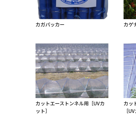
カガパッカー
カゲナ
カットエーストンネル用［UVカ
カッ
ット］
［U