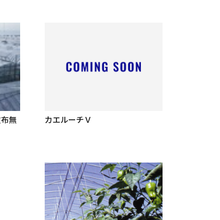
塗布無
カエルーチＶ