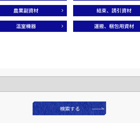
農業副資材
結束、誘引資材
温室機器
運搬、梱包用資材
検索する