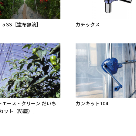
5 SS［塗布無滴］
カチックス
トエース・クリーン だいち
カンキット104
Vカット（防塵）］