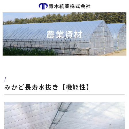
農業資材
/
みかど長寿水抜き【機能性】